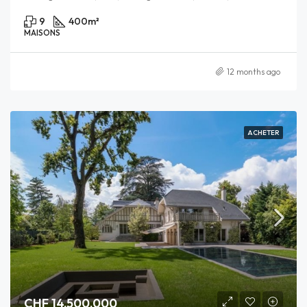
9
400
m²
MAISONS
12 months ago
ACHETER
CHF 14,500,000