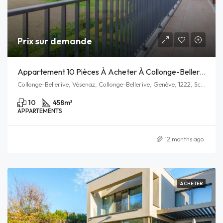
Prix sur demande
Appartement 10 Pièces À Acheter À Collonge-Bellerive
Collonge-Bellerive, Vésenaz, Collonge-Bellerive, Genève, 1222, Schweiz/Suisse/Svizzera/Svizra
10
458
m²
APPARTEMENTS
12 months ago
ACHETER