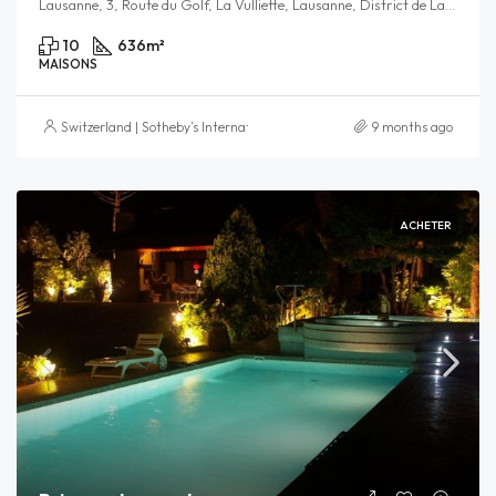
Lausanne, 3, Route du Golf, La Vulliette, Lausanne, District de Lausanne, Vaud, 1000, Schweiz/Suisse/Svizzera/Svizra
10
636
m²
MAISONS
Switzerland | Sotheby’s International Realty
9 months ago
ACHETER