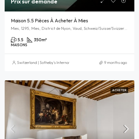
Prix sur demande
Maison 5.5 Pièces À Acheter À Mies
Mies, 1295, Mies, District de Nyon, Vaud, Schweiz/Suisse/Svizzera/Svizra
5.5
350
m²
MAISONS
Switzerland | Sotheby’s International Realty
9 months ago
ACHETER