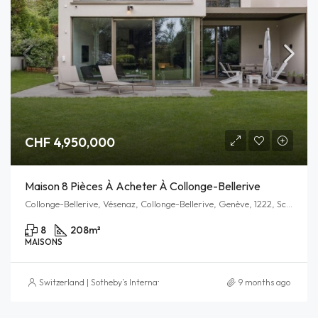
CHF 4,950,000
Maison 8 Pièces À Acheter À Collonge-Bellerive
Collonge-Bellerive, Vésenaz, Collonge-Bellerive, Genève, 1222, Schweiz/Suisse/Svizzera/Svizra
8
208
m²
MAISONS
Switzerland | Sotheby’s International Realty
9 months ago