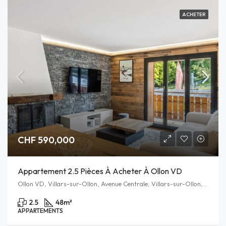
ACHETER
CHF 590,000
Appartement 2.5 Pièces À Acheter À Ollon VD
Ollon VD, Villars-sur-Ollon, Avenue Centrale, Villars-sur-Ollon, Ollon, District d'Aigle, Vaud, 1884, Schweiz/Suisse/Svizzera/Svizra
2.5
48
m²
APPARTEMENTS