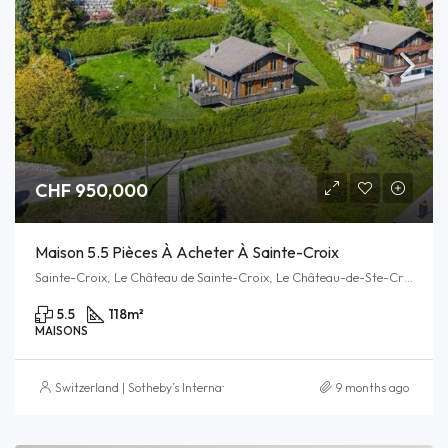
CHF 950,000
Maison 5.5 Pièces À Acheter À Sainte-Croix
Sainte-Croix, Le Château de Sainte-Croix, Le Château-de-Ste-Croix, Sainte-Croix, District du Jura-Nord vaudois, Vaud, Schweiz/Suisse/Svizzera/Svizra
5.5
118
m²
MAISONS
Switzerland | Sotheby’s International Realty
9 months ago