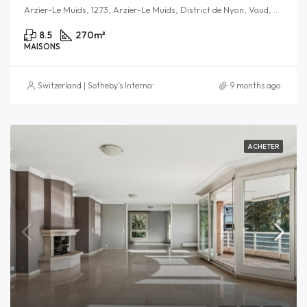
Arzier-Le Muids, 1273, Arzier-Le Muids, District de Nyon, Vaud, Schweiz/Suisse/Svizzera/Svizra
8.5
270
m²
MAISONS
Switzerland | Sotheby’s International Realty
9 months ago
ACHETER