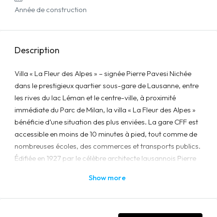
Année de construction
Description
Villa « La Fleur des Alpes » – signée Pierre Pavesi Nichée
dans le prestigieux quartier sous-gare de Lausanne, entre
les rives du lac Léman et le centre-ville, à proximité
immédiate du Parc de Milan, la villa « La Fleur des Alpes »
bénéficie d’une situation des plus enviées. La gare CFF est
accessible en moins de 10 minutes à pied, tout comme de
nombreuses écoles, des commerces et transports publics.
Édifiée en 1927 par le célèbre architecte lausannois Pierre
Pavesi, la villa illustre le charme intemporel de
Show more
l’architecture de l’époque. Elle séduit par ses éléments
classiques préservés – volumes généreux, hauteurs sous
plafond, balcons ouvragés – qui lui confèrent caractère et