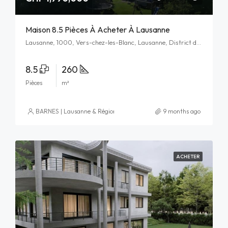
Maison 8.5 Pièces À Acheter À Lausanne
Lausanne, 1000, Vers-chez-les-Blanc, Lausanne, District de Lausanne, Vaud, Schweiz/Suisse/Svizzera/Svizra
8.5
260
Pièces
m²
BARNES | Lausanne & Région
9 months ago
ACHETER