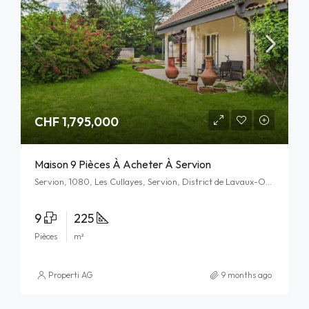
CHF 1,795,000
Maison 9 Pièces À Acheter À Servion
Servion, 1080, Les Cullayes, Servion, District de Lavaux-Oron, Vaud, Schweiz/Suisse/Svizzera/Svizra
9
225
Pièces
m²
Properti AG
9 months ago