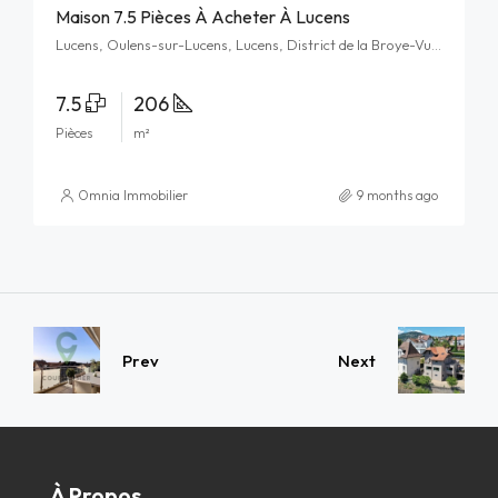
Maison 7.5 Pièces À Acheter À Lucens
Lucens, Oulens-sur-Lucens, Lucens, District de la Broye-Vully, Vaud, 1522, Schweiz/Suisse/Svizzera/Svizra
7.5
206
Pièces
m²
Omnia Immobilier
9 months ago
Prev
Next
À Propos