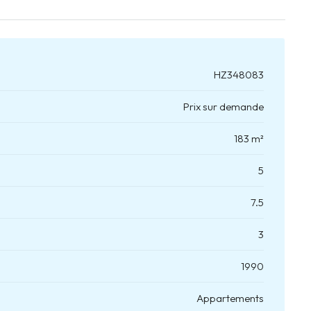
HZ348083
Prix sur demande
183 m²
5
7.5
3
1990
Appartements