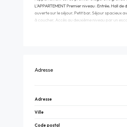
L’APPARTEMENT Premier niveau : Entrée. Hall de d
ouverte sur le séjour. Petit bar. Séjour spacieu
à coucher. Accès au deuxième niveau par un escal
bureau mansardée. Deux chambres à coucher. Sa
de lavage. Accès au dernier niveau du logement pa
mansardée aménagée en pièce de jeux. Accès, pa
partie dallée. Pergola de jardin. Arboré et bien 
place de parc extérieure complètent ce bien.
Adresse
Adresse
Ville
Code postal