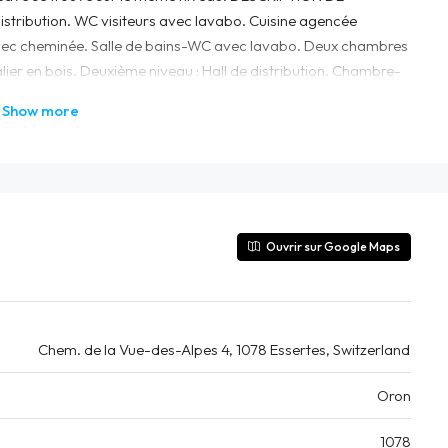
istribution. WC visiteurs avec lavabo. Cuisine agencée
x avec cheminée. Salle de bains-WC avec lavabo. Deux chambres
ier en bois. Deuxième niveau : Hall de distribution. Chambre-
lle de douche-WC avec lavabo. Zone buanderie avec colonne
Show more
r un escalier en bois. Troisième niveau : Mezzanine
r quelques marches, au jardin d’environ 90 m2 avec une
entretenu, l’ensemble est harmonieux. Un garage-box et une
Ouvrir sur Google Maps
Chem. de la Vue-des-Alpes 4, 1078 Essertes, Switzerland
Oron
1078