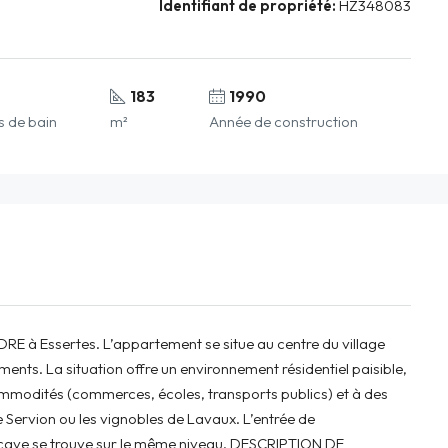
Identifiant de propriété:
HZ348083
183
1990
s de bain
m²
Année de construction
RE à Essertes. L’appartement se situe au centre du village
nts. La situation offre un environnement résidentiel paisible,
ommodités (commerces, écoles, transports publics) et à des
e Servion ou les vignobles de Lavaux. L’entrée de
 cave se trouve sur le même niveau. DESCRIPTION DE