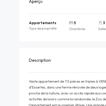
Aperçu
Appartements
5
3
Type de propriété
Chambres
Salle
Description
Vaste appartement de 7.5 pièces en triplex à VEND
d’Essertes, dans une ferme rénovée de deux logeme
proche de la nature, avec un accès rapide aux c
activités de loisirs comme la randonnée, le Zoo d
l’appartement est au premier étage. Une grande