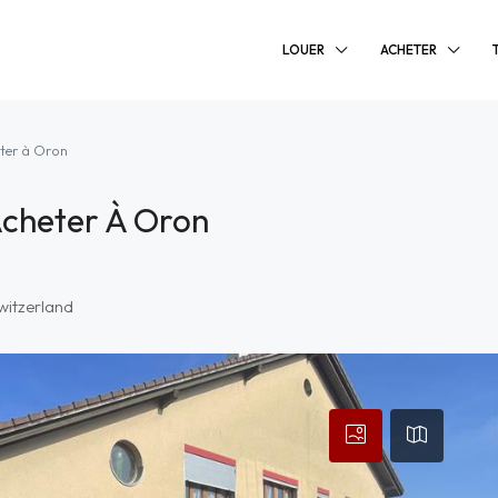
LOUER
ACHETER
eter à Oron
Acheter À Oron
witzerland