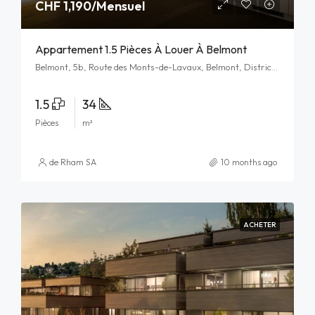
CHF 1,190/Mensuel
Appartement 1.5 Pièces À Louer À Belmont
Belmont, 5b, Route des Monts-de-Lavaux, Belmont, District de Lavaux-Oron, Vaud, 1092, Schweiz/Suisse/Svizzera/Svizra
1.5
34
Pièces
m²
de Rham SA
10 months ago
ACHETER