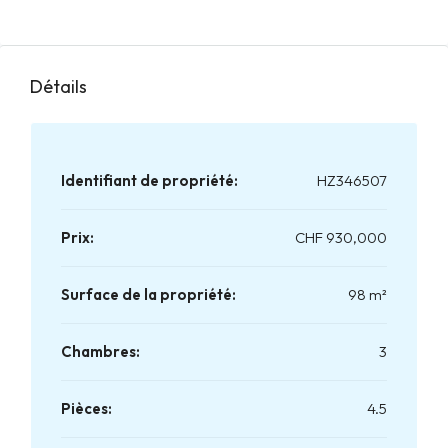
un lieu de vie à la fois pratique, lumineux et paisible ? Cet
appartement coche toutes les cases. Contactez-nouspour
une visite sans attendre !
Détails
Identifiant de propriété:
HZ346507
Prix:
CHF 930,000
Surface de la propriété:
98 m²
Chambres:
3
Pièces:
4.5