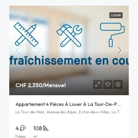
LOUER
CHF 2,350/Mensuel
Appartement 4 Pièces À Louer À La Tour-De-Peilz
La Tour-de-Peilz, Avenue des Alpes, Entre-deux-Villes, La Tour-de-Peilz, District de la Riviera-Pays-d’Enhaut, Vaud, 1814, Schweiz/Suisse/Svizzera/Svizra
4
108
Pièces
m²