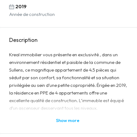
2019
Année de construction
Description
Kreal immobilier vous présente en exclusivité , dans un
environnement résidentiel et paisible de la commune de
Sullens, ce magnifique appartement de 4.5 pièces qui
séduit par son confort, sa fonctionnalité et sa situation
privilégiée au sein d’une petite copropriété. Érigée en 2019,
la résidence en PPE de 4 appartements offre une
excellente qualité de construction. L’immeuble est équipé
d’un ascenseur desservant tous les niveaux.
L’appartement est situé au 1er étage, seul sur son palier,
Show more
garantissant un haut niveau de tranquillité et de
confidentialité. D’une surface habitable de 98 m², il se