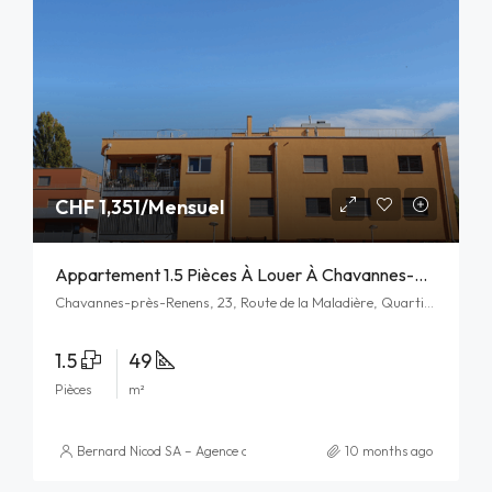
CHF 1,351/Mensuel
Appartement 1.5 Pièces À Louer À Chavannes-Près-Renens
Chavannes-près-Renens, 23, Route de la Maladière, Quartier Mouline, Chavannes-près-Renens, District de l'Ouest lausannois, Vaud, 1022, Schweiz/Suisse/Svizzera/Svizra
1.5
49
Pièces
m²
Bernard Nicod SA – Agence de Benjamin-Constant
10 months ago